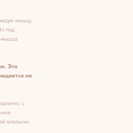
каждую мышцу,
Но под
и мышца
к. Это
вращается на
дленно, с
нное
ай апельсин