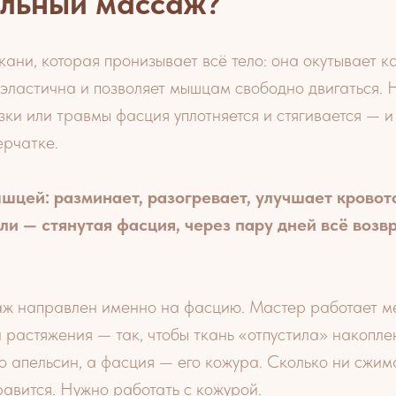
альный массаж?
кани, которая пронизывает всё тело: она окутывает 
 эластична и позволяет мышцам свободно двигаться. 
зки или травмы фасция уплотняется и стягивается — 
ерчатке.
цей: разминает, разогревает, улучшает кровото
оли — стянутая фасция, через пару дней всё воз
ж направлен именно на фасцию. Мастер работает ме
 растяжения — так, чтобы ткань «отпустила» накопле
о апельсин, а фасция — его кожура. Сколько ни сжим
равится. Нужно работать с кожурой.