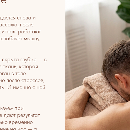
щается снова и
ассажа, после
 сигнал: работают
сслабляет мышцу.
 скрыта глубже — в
 ткань, которая
ган в теле.
е после стрессов,
ты. И именно с ней
.
зуем три
е дают результат
лько временно
ние на час — а