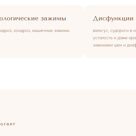
ологические зажимы
Дисфункции 
ндроз, хондроз, мышечные зажимы.
вальгус, судороги в 
усталость и даже хра
зажимами шеи и диаф
огает