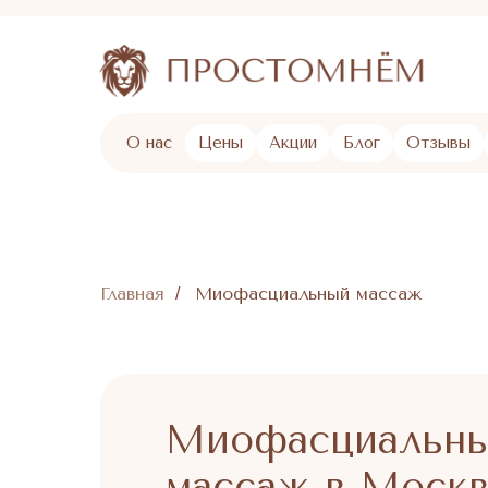
О нас
Цены
Акции
Блог
Отзывы
Главная
Миофасциальный массаж
/
Миофасциальн
массаж в Моск