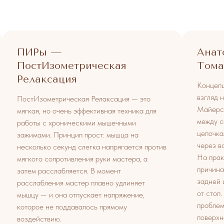
ПИРы —
Анат
ПостИзометрическая
Тома
Релаксация
Концепц
взгляд 
ПостИзометрическая Релаксация — это
Майерс 
мягкая, но очень эффективная техника для
между 
работы с хроническими мышечными
цепочка
зажимами. Принцип прост: мышца на
через в
несколько секунд слегка напрягается против
На прак
мягкого сопротивления руки мастера, а
причина
затем расслабляется. В момент
задней 
расслабления мастер плавно удлиняет
от стоп
мышцу — и она отпускает напряжение,
проблем
которое не поддавалось прямому
поверхн
воздействию.